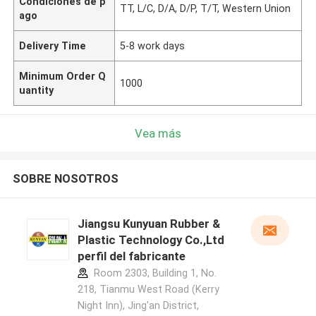
Condiciones de p
TT, L/C, D/A, D/P, T/T, Western Union
ago
Delivery Time
5-8 work days
Minimum Order Q
1000
uantity
Vea más
SOBRE NOSOTROS
Jiangsu Kunyuan Rubber &
Plastic Technology Co.,Ltd
perfil del fabricante
Room 2303, Building 1, No.
218, Tianmu West Road (Kerry
Night Inn), Jing'an District,