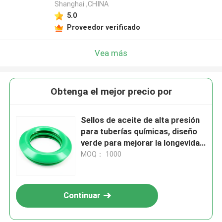
Shanghai ,CHINA
5.0
Proveedor verificado
Vea más
Obtenga el mejor precio por
Sellos de aceite de alta presión
para tuberías químicas, diseño
verde para mejorar la longevidad
del equipo y reducir la
MOQ： 1000
frecuencia de mantenimiento
Continuar