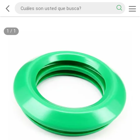
1
/
1