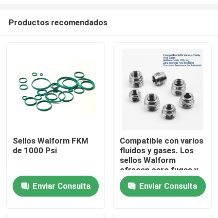
Productos recomendados
Sellos Walform FKM
Compatible con varios
de 1000 Psi
fluidos y gases. Los
Inicio
sellos Walform
ofrecen cero fugas y
una excelente
Productos
Enviar Consulta
Enviar Consulta
resistencia a la
corrosión para
aplicaciones
Videos