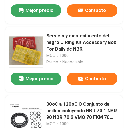
Mejor precio
Contacto
Servicio y mantenimiento del
negro O Ring Kit Accessory Box
For Daily de NBR
MOQ：1000
Precio：Negociable
Mejor precio
Contacto
30oC a 120oC O Conjunto de
anillos incluyendo NBR 70 1 NBR
90 NBR 70 2 VMQ 70 FKM 70
Materiales adecuados para
MOQ：1000