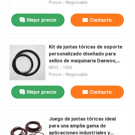
diversos usos industriales
Precio：Negociable
Mejor precio
Contacto
Kit de juntas tóricas de soporte
personalizado diseñado para
sellos de maquinaria Daewoo,
que garantiza un rendimiento a
MOQ：1000
prueba de fugas y una
Precio：Negociable
durabilidad duradera
Mejor precio
Contacto
Inicio
Productos
Juego de juntas tóricas ideal
para una amplia gama de
aplicaciones industriales y
Videos