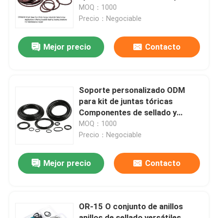
automotrices, que ofrece
MOQ：1000
soluciones de sellado duraderas
Precio：Negociable
Sobre nosotros
para reparación y
mantenimiento.
Mejor precio
Contacto
Visita a la fábrica
Control de Calidad
Soporte personalizado ODM
para kit de juntas tóricas
Componentes de sellado y
Contacto
empaquetadura Amplia variedad
MOQ：1000
de tamaños Soluciones
Precio：Negociable
duraderas
noticias
Mejor precio
Contacto
Todos los casos
OR-15 O conjunto de anillos
anillos o de goma
anillos de sellado versátiles