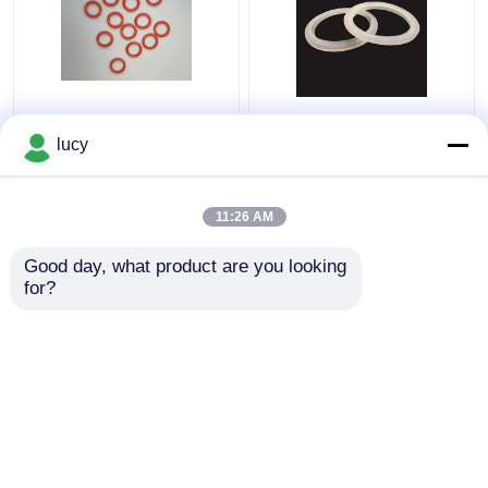
60-70 lacre de los
Aislamiento eléctrico
anillos o del silicón del
del SI del sello blanco
lucy
SI de la dureza para los
de la goma de silicona
pequeños dispositivos
para los aparatos
electrodomésticos
11:26 AM
Mejor precio
Mejor precio
Good day, what product are you looking 
for?
Contacto
Contacto
Vea más
Inicio
Mapa del Sitio
Contactar Ahora
Desktop Site
Mapa del Sitio
Política de privacidad