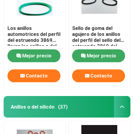
Los anillos
Sello de goma del
automotrices del perfil
agujero de los anillos
del estruendo 3869
del perfil del sello del
llevan los anillos o del
estruendo 3869 del
perfil del cuadrado de
negro de NBR para los
Mejor precio
Mejor precio
la resistencia NBR
transportes
Contacto
Contacto
Anillos o del silicón
(37)