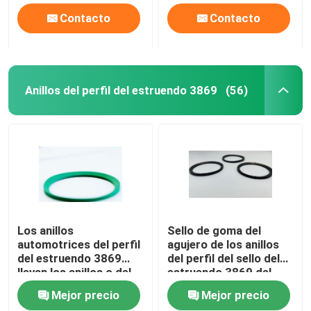
Contacto
Contacto
Anillos del perfil del estruendo 3869
(56)
Los anillos
Sello de goma del
automotrices del perfil
agujero de los anillos
del estruendo 3869
del perfil del sello del
llevan los anillos o del
estruendo 3869 del
perfil del cuadrado de
negro de NBR para los
Mejor precio
Mejor precio
la resistencia NBR
transportes