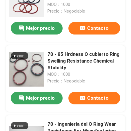
MOQ：1000
Precio：Negociable
Sobre nosotros
Mejor precio
Contacto
Visita a la fábrica
Control de Calidad
70 - 85 Hrdness O cubierto Ring
Swelling Resistance Chemical
Stability
Contacto
MOQ：1000
Precio：Negociable
noticias
Mejor precio
Contacto
Todos los casos
70 - Ingeniería del O Ring Wear
anillos o de goma
Resistance For Manufacturing