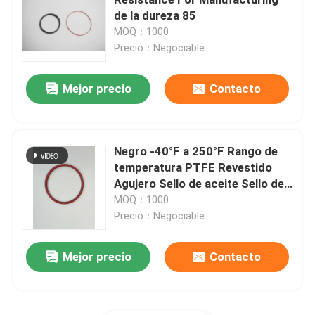
de la dureza 85
MOQ：1000
Anillos o de NBR
Precio：Negociable
Anillos o de FKM
Mejor precio
Contacto
Anillos del perfil del estruendo 3869
Negro -40°F a 250°F Rango de
temperatura PTFE Revestido
Anillos o del silicón
Agujero Sello de aceite Sello de
agua O anillo
MOQ：1000
anillos o del epdm
Precio：Negociable
Mejor precio
Contacto
Sellos de Walform
Piezas de goma de encargo