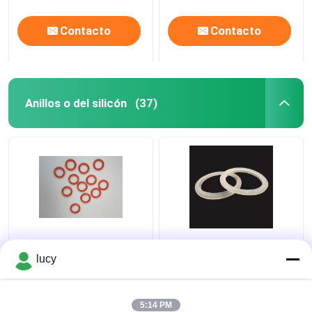
Contacto
Contacto
Anillos o del silicón
(37)
60-70 lacre de los
Aislamiento eléctrico
anillos o del silicón del
del SI del sello blanco
lucy
SI de la dureza para los
de la goma de silicona
pequeños dispositivos
para los aparatos
electrodomésticos
5:14 PM
Mejor precio
Mejor precio