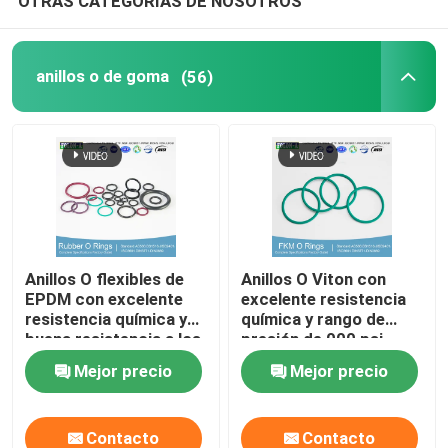
OTRAS CATEGORÍAS DE NOSOTROS
anillos o de goma
(56)
Anillos O flexibles de
Anillos O Viton con
EPDM con excelente
excelente resistencia
resistencia química y
química y rango de
buena resistencia a los
presión de 000 psi
rayos UV
Mejor precio
Mejor precio
Contacto
Contacto