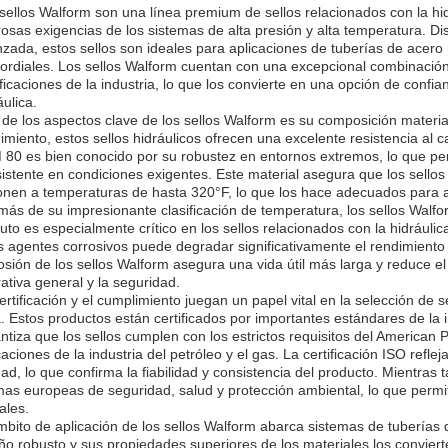
sellos Walform son una línea premium de sellos relacionados con la hid
rosas exigencias de los sistemas de alta presión y alta temperatura. D
zada, estos sellos son ideales para aplicaciones de tuberías de acero hi
ordiales. Los sellos Walform cuentan con una excepcional combinación 
ificaciones de la industria, lo que los convierte en una opción de confia
áulica.
de los aspectos clave de los sellos Walform es su composición materi
imiento, estos sellos hidráulicos ofrecen una excelente resistencia al 
80 es bien conocido por su robustez en entornos extremos, lo que pe
istente en condiciones exigentes. Este material asegura que los sello
nen a temperaturas de hasta 320°F, lo que los hace adecuados para ap
ás de su impresionante clasificación de temperatura, los sellos Walfor
buto es especialmente crítico en los sellos relacionados con la hidráu
s agentes corrosivos puede degradar significativamente el rendimiento d
osión de los sellos Walform asegura una vida útil más larga y reduce el 
ativa general y la seguridad.
ertificación y el cumplimiento juegan un papel vital en la selección de s
. Estos productos están certificados por importantes estándares de la in
ntiza que los sellos cumplen con los estrictos requisitos del American 
caciones de la industria del petróleo y el gas. La certificación ISO refl
dad, lo que confirma la fiabilidad y consistencia del producto. Mientras 
as europeas de seguridad, salud y protección ambiental, lo que permit
ales.
mbito de aplicación de los sellos Walform abarca sistemas de tuberías d
ño robusto y sus propiedades superiores de los materiales los conviert