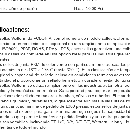
sificación de temperatura
Hasta 320°F
sificación de presión
Hasta 10,00 Psi
licaciones:
sellos Walform de FOLON.A, con el número de modelo sellos walform, s
orcionar un rendimiento excepcional en una amplia gama de aplicacion
 ISO9001, PPAP, ROHS, FDA y LFGB, estos sellos garantizan una calida
dos y gases los convierte en una opción ideal para las industrias que r
entes.
s sellos de junta FKM de color verde son particularmente adecuados 
ionamiento de -18℃ a 175℃ (hasta 320°F). Esta clasificación de temp
gridad y capacidad de sellado incluso en condiciones térmicas adversa
tividad al proporcionar un sellado hermético y duradero, evitando fuga
sellos Walform se utilizan ampliamente en las industrias automotriz, a
das y farmacéutica, entre otras. Su capacidad para soportar temperatu
caciones de sellado en motores, bombas, válvulas y tuberías. El mater
stencia química y durabilidad, lo que extiende aún más la vida útil de l
una cantidad mínima de pedido de 1000 piezas, estos sellos de junta
ones en el exterior para garantizar una entrega segura. La capacidad
nda, lo que permite tamaños de pedido flexibles y una entrega oportu
 son versátiles, incluyendo TT, L/C, D/A, D/P, T/T, Western Union y , 
clientes de todo el mundo.