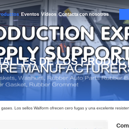
roductos
Eventos
Vídeos
Contacta con nosotros
TALLES DE LOS PRODUC
 gases. Los sellos Walform ofrecen cero fugas y una excelente resistenc
Comp