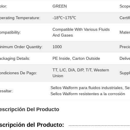
lor:
GREEN
Scope
perating Temperature:
-18℃~175℃
Certif
Compatible With Various Fluids 
mpatibility:
Mater
And Gases
inimum Order Quantity:
1000
Preci
ckaging Details:
PE Inside, Carton Outside 
Deliv
TT, L/C, D/A, D/P, T/T, Western 
ondiciones De Pago:
Supply
Union
Sellos Walform para fluidos industriales
, 
Se
saltar:
Sellos Walform resistentes a la corrosión
escripción Del Producto
scripción del Producto: