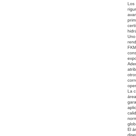
Los 
rigu
avan
prim
cert
hidr
Uno 
rend
FKM 
cons
expo
Adem
atri
otro
corr
oper
La c
área
gara
apli
cali
norm
glob
El á
dise