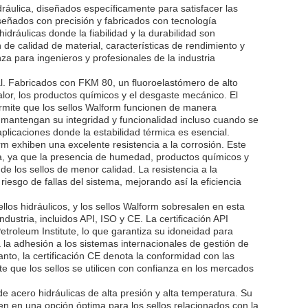
ráulica, diseñados específicamente para satisfacer las
iseñados con precisión y fabricados con tecnología
dráulicas donde la fiabilidad y la durabilidad son
de calidad de material, características de rendimiento y
nza para ingenieros y profesionales de la industria
al. Fabricados con FKM 80, un fluoroelastómero de alto
calor, los productos químicos y el desgaste mecánico. El
rmite que los sellos Walform funcionen de manera
s mantengan su integridad y funcionalidad incluso cuando se
licaciones donde la estabilidad térmica es esencial.
m exhiben una excelente resistencia a la corrosión. Este
lica, ya que la presencia de humedad, productos químicos y
e los sellos de menor calidad. La resistencia a la
riesgo de fallas del sistema, mejorando así la eficiencia
ellos hidráulicos, y los sellos Walform sobresalen en esta
dustria, incluidos API, ISO y CE. La certificación API
Petroleum Institute, lo que garantiza su idoneidad para
eja la adhesión a los sistemas internacionales de gestión de
tanto, la certificación CE denota la conformidad con las
e que los sellos se utilicen con confianza en los mercados
e acero hidráulicas de alta presión y alta temperatura. Su
en en una opción óptima para los sellos relacionados con la