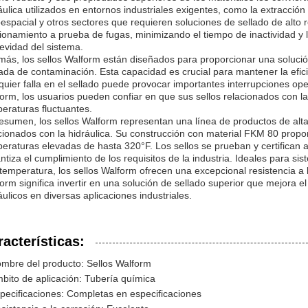
áulica utilizados en entornos industriales exigentes, como la extracció
espacial y otros sectores que requieren soluciones de sellado de alto r
ionamiento a prueba de fugas, minimizando el tiempo de inactividad y
evidad del sistema.
ás, los sellos Walform están diseñados para proporcionar una solución 
ada de contaminación. Esta capacidad es crucial para mantener la efici
quier falla en el sellado puede provocar importantes interrupciones opera
orm, los usuarios pueden confiar en que sus sellos relacionados con l
eraturas fluctuantes.
esumen, los sellos Walform representan una línea de productos de alta 
cionados con la hidráulica. Su construcción con material FKM 80 propor
eraturas elevadas de hasta 320°F. Los sellos se prueban y certifican 
ntiza el cumplimiento de los requisitos de la industria. Ideales para si
 temperatura, los sellos Walform ofrecen una excepcional resistencia a 
orm significa invertir en una solución de sellado superior que mejora el 
áulicos en diversas aplicaciones industriales.
racterísticas:
mbre del producto: Sellos Walform
bito de aplicación: Tubería química
pecificaciones: Completas en especificaciones