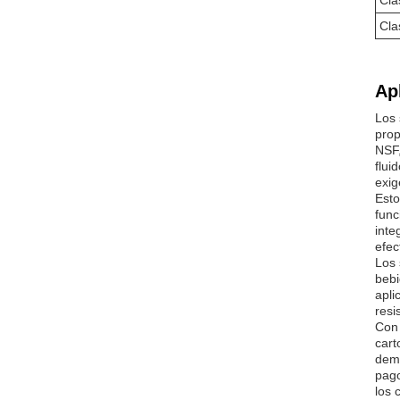
Cla
Cla
Ap
Los 
prop
NSF,
flui
exig
Esto
func
inte
efec
Los 
bebi
apli
resi
Con 
cart
dema
pago
los 