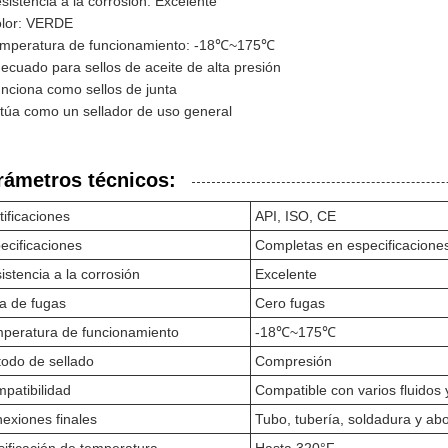
sistencia a la corrosión: Excelente
lor: VERDE
mperatura de funcionamiento: -18℃~175℃
ecuado para sellos de aceite de alta presión
nciona como sellos de junta
túa como un sellador de uso general
rámetros técnicos:
tificaciones
API, ISO, CE
ecificaciones
Completas en especificacione
istencia a la corrosión
Excelente
a de fugas
Cero fugas
peratura de funcionamiento
-18℃~175℃
odo de sellado
Compresión
patibilidad
Compatible con varios fluidos
exiones finales
Tubo, tubería, soldadura y ab