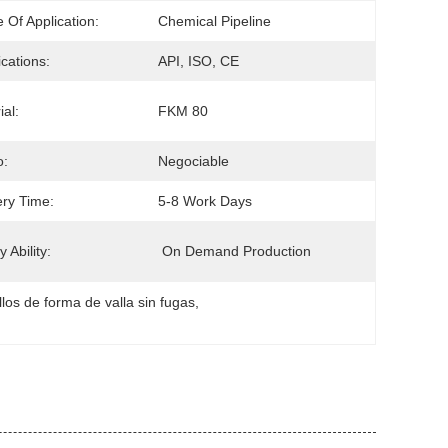
 Of Application:
Chemical Pipeline
ications:
API, ISO, CE
ial:
FKM 80
o:
Negociable
ery Time:
5-8 Work Days
 Ability:
 On Demand Production
llos de forma de valla sin fugas
, 