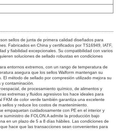
on sellos de junta de primera calidad diseñados para
es. Fabricados en China y certificados por TS16949, IATF,
d y fiabilidad excepcionales. Su compatibilidad con varios
equieren soluciones de sellado robustas en condiciones
para entornos extremos, con un rango de temperatura de
eratura asegura que los sellos Walform mantengan su
s. El método de sellado por compresión utilizado mejora su
s y contaminación.
eroespacial, de procesamiento químico, de alimentos y
ras extremas y fluidos agresivos los hace ideales para
ial FKM de color verde también garantiza una excelente
os sellos y reduce los costos de mantenimiento.
 se empaquetan cuidadosamente con PE en el interior y
 de suministro de FOLON.A admite la producción bajo
na en un plazo de 5 a 8 días hábiles. Las condiciones de
lo que hace que las transacciones sean convenientes para