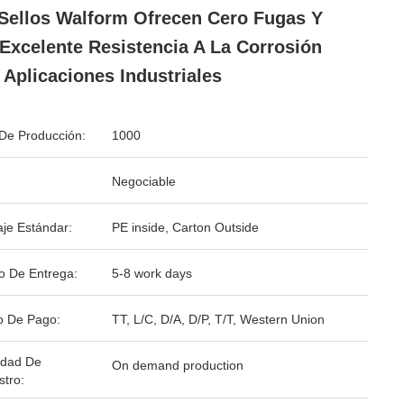
Sellos Walform Ofrecen Cero Fugas Y
Excelente Resistencia A La Corrosión
 Aplicaciones Industriales
De Producción:
1000
Negociable
je Estándar:
PE inside, Carton Outside
o De Entrega:
5-8 work days
o De Pago:
TT, L/C, D/A, D/P, T/T, Western Union
idad De
On demand production
stro: