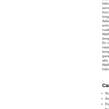
hidr
aero
func
long
Adem
entr
cual
Walf
temp
En r
rela
temp
gara
alta
Walf
hidr
Ca
No
Ám
Es