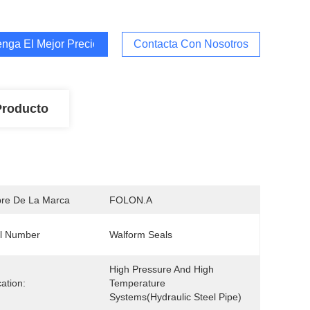
nga El Mejor Precio
Contacta Con Nosotros
Producto
re De La Marca
FOLON.A
l Number
Walform Seals 
High Pressure And High 
cation:
Temperature 
Systems(Hydraulic Steel Pipe)