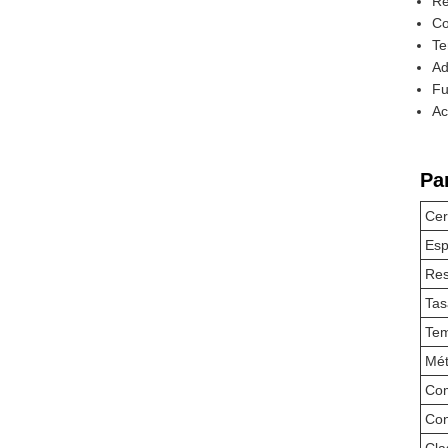
Re
Co
Te
Ad
Fu
Ac
Pa
Cer
Esp
Res
Tas
Tem
Mét
Com
Con