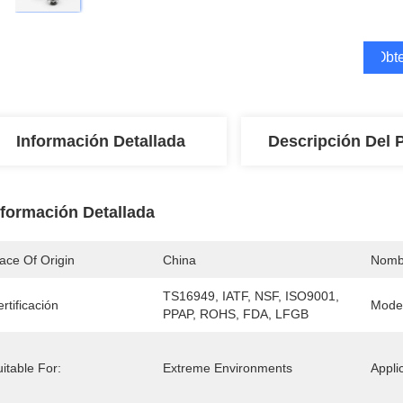
Obte
Información Detallada
Descripción Del 
nformación Detallada
ace Of Origin
China
Nomb
TS16949, IATF, NSF, ISO9001, 
rtificación
Mode
PPAP, ROHS, FDA, LFGB
itable For:
Extreme Environments
Appli