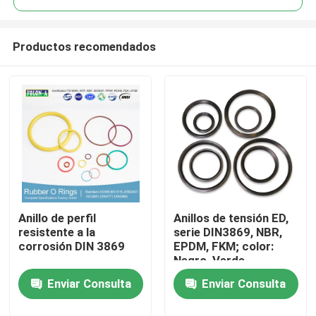
Productos recomendados
Anillo de perfil
Anillos de tensión ED,
Inicio
resistente a la
serie DIN3869, NBR,
corrosión DIN 3869
EPDM, FKM; color:
Negro, Verde
Productos
Enviar Consulta
Enviar Consulta
Videos