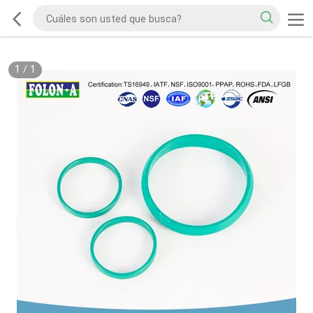
1
/
1