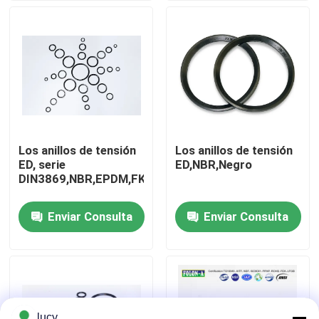
Sobre nosotros
Visita a la fábrica
Control de Calidad
Los anillos de tensión
Los anillos de tensión
ED, serie
ED,NBR,Negro
Contacto
DIN3869,NBR,EPDM,FKM;Color:NEGRO,VERDE
Enviar Consulta
Enviar Consulta
noticias
Todos los casos
anillos o de goma
lucy