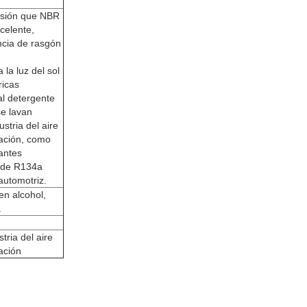
asión que NBR
xcelente,
encia de rasgón
 la luz del sol
ricas
al detergente
se lavan
stria del aire
ración, como
rantes
e de R134a
automotriz.
n alcohol,
.
tria del aire
ación