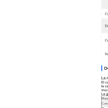
C
D
C
Re
D
La 
El c
la c
much
La g
Mate
Col