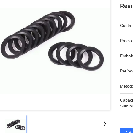
Resi
Cuota 
Precio:
Embala
Períod
Métod
Capac
Sumini
Obte