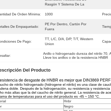
Rasgón Y Sistema De La 
antidad De Orden Mínima:
1000
Preci
PE Por Dentro, Cartón Por 
etalles De Empaquetado:
Tiemp
Fuera
TT, L/C, D/A, D/P, T/T, Western 
ondiciones De Pago:
Capac
Union
Anillo o hidrogenado dureza del nitrilo 70
, 
A
saltar:
Lleve los anillos o de la resistencia HNBR
escripción Del Producto
resistencia de desgaste de HNBR es mejor que DIN3869 PERF
aucho de nitrilo hidrogenado (hidrogene el nitrilo) es una clase de cauc
adena doble. Después de la hidrogenación, su resistencia y resistencia
o más altas que la del caucho de nitrilo general. La resistencia de acei
ama de temperaturas para el uso del producto es -45 ~ 150 °C.
rial
Hnbr
or
Negro