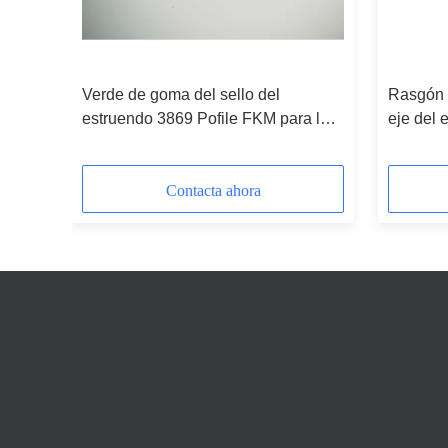
el
Verde de goma del sello del
Rasgón 
l
estruendo 3869 Pofile FKM para los
eje del 
EPDM
tubos y las válvulas de agua
para los
Contacta ahora