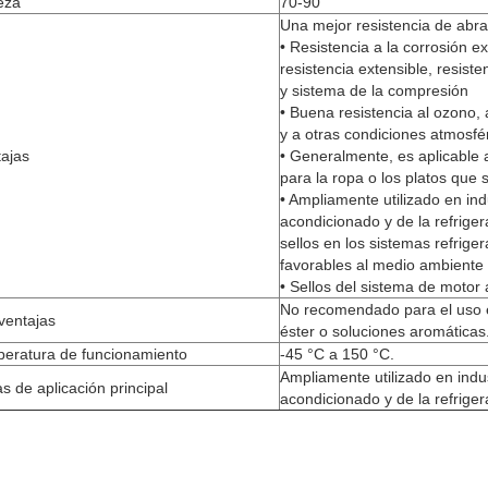
eza
70-90
Una mejor resistencia de abr
• Resistencia a la corrosión e
resistencia extensible, resist
y sistema de la compresión
• Buena resistencia al ozono, a
y a otras condiciones atmosfé
ajas
• Generalmente, es aplicable 
para la ropa o los platos que 
• Ampliamente utilizado en indu
acondicionado y de la refrige
sellos en los sistemas refrige
favorables al medio ambient
• Sellos del sistema de motor 
No recomendado para el uso e
ventajas
éster o soluciones aromáticas
peratura de funcionamiento
-45 °C a 150 °C.
Ampliamente utilizado en indus
s de aplicación principal
acondicionado y de la refriger