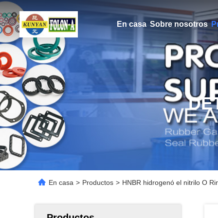
En casa
Sobre nosotros
P
DE
En casa
>
Productos
>
HNBR hidrogenó el nitrilo O Ri
Productos