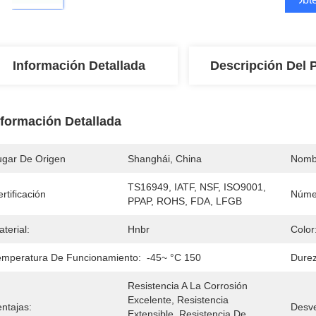
Información Detallada
Descripción Del 
nformación Detallada
ugar De Origen
Shanghái, China
Nomb
TS16949, IATF, NSF, ISO9001, 
rtificación
Núme
PPAP, ROHS, FDA, LFGB
terial:
Hnbr
Color
emperatura De Funcionamiento:
-45~ °C 150
Durez
Resistencia A La Corrosión 
Excelente, Resistencia 
ntajas:
Desve
Extensible, Resistencia De 