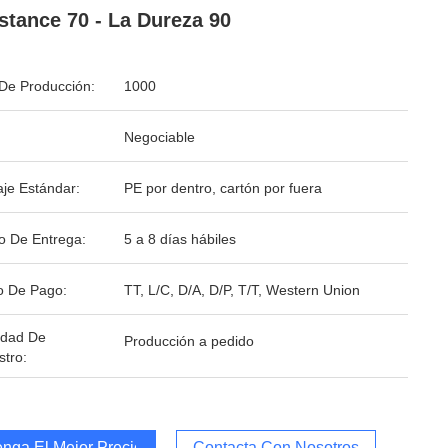
stance 70 - La Dureza 90
De Producción:
1000
Negociable
je Estándar:
PE por dentro, cartón por fuera
o De Entrega:
5 a 8 días hábiles
o De Pago:
TT, L/C, D/A, D/P, T/T, Western Union
idad De
Producción a pedido
stro:
nga El Mejor Precio
Contacta Con Nosotros