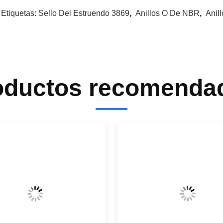
 Etiquetas:
Sello Del Estruendo 3869
,
Anillos O De NBR
,
Anil
oductos recomenda