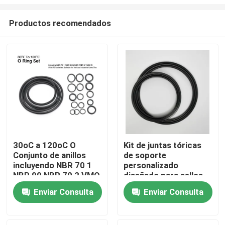
Productos recomendados
30oC a 120oC O
Kit de juntas tóricas
Conjunto de anillos
de soporte
Inicio
incluyendo NBR 70 1
personalizado
NBR 90 NBR 70 2 VMQ
diseñado para sellos
70 FKM 70 Materiales
de maquinaria
Productos
Enviar Consulta
Enviar Consulta
adecuados para
Daewoo, que garantiza
diversos usos
un rendimiento a
industriales
prueba de fugas y una
Videos