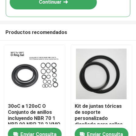
Continuar
Productos recomendados
Inicio
30oC a 120oC O
Kit de juntas tóricas
Conjunto de anillos
de soporte
Productos
incluyendo NBR 70 1
personalizado
NBR 90 NBR 70 2 VMQ
diseñado para sellos
70 FKM 70 Materiales
de maquinaria
Enviar Consulta
Enviar Consulta
Videos