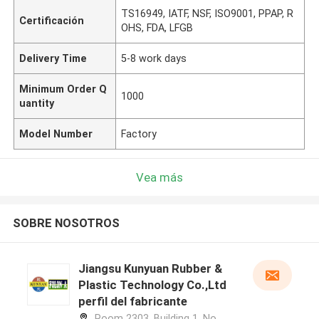
TS16949, IATF, NSF, ISO9001, PPAP, R
Certificación
OHS, FDA, LFGB
Delivery Time
5-8 work days
Minimum Order Q
1000
uantity
Model Number
Factory
Vea más
SOBRE NOSOTROS
Jiangsu Kunyuan Rubber &
Plastic Technology Co.,Ltd
perfil del fabricante
Room 2303, Building 1, No.