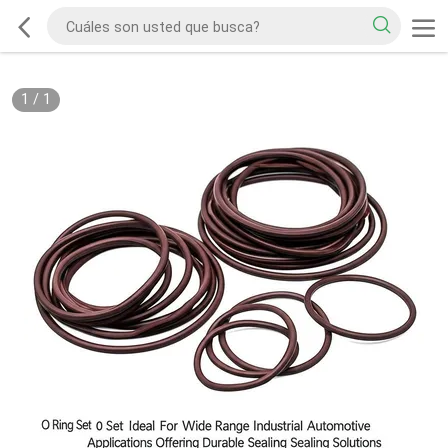
1
/
1