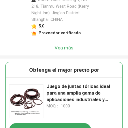
218, Tianmu West Road (Kerry
Night Inn), Jing'an District,
Shanghai ,CHINA
5.0
Proveedor verificado
Vea más
Obtenga el mejor precio por
Juego de juntas tóricas ideal
para una amplia gama de
aplicaciones industriales y
automotrices, que ofrece
MOQ： 1000
soluciones de sellado duraderas
para reparación y
mantenimiento.