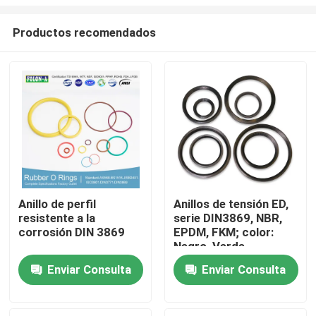
Productos recomendados
Anillo de perfil
Anillos de tensión ED,
resistente a la
serie DIN3869, NBR,
Inicio
corrosión DIN 3869
EPDM, FKM; color:
Negro, Verde
Productos
Enviar Consulta
Enviar Consulta
Videos