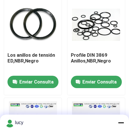
Sobre nosotros
Visita a la fábrica
Control de Calidad
Los anillos de tensión
Profile DIN 3869
ED,NBR,Negro
Anillos,NBR,Negro
Contacto
Enviar Consulta
Enviar Consulta
noticias
Todos los casos
lucy
anillos o de goma