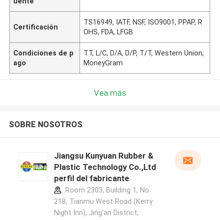
uente
TS16949, IATF, NSF, ISO9001, PPAP, R
Certificación
OHS, FDA, LFGB
Condiciones de p
TT, L/C, D/A, D/P, T/T, Western Union,
ago
MoneyGram
Vea más
SOBRE NOSOTROS
Jiangsu Kunyuan Rubber &
Plastic Technology Co.,Ltd
perfil del fabricante
Room 2303, Building 1, No.
218, Tianmu West Road (Kerry
Night Inn), Jing'an District,