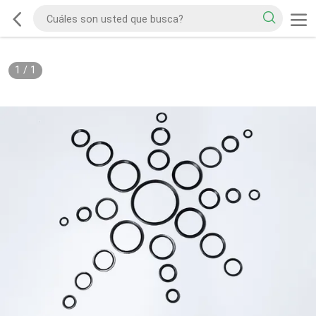
1
/
1