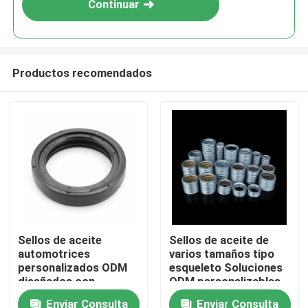
Continuar
Productos recomendados
Inicio
Sellos de aceite
Sellos de aceite de
automotrices
varios tamaños tipo
Productos
personalizados ODM
esqueleto Soluciones
diseñados con
ODM personalizables
precisión para una
para sellado de
Enviar Consulta
Enviar Consulta
Videos