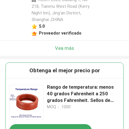
218, Tianmu West Road (Kerry
Night Inn), Jing'an District,
Shanghai ,CHINA
5.0
Proveedor verificado
Vea más
Obtenga el mejor precio por
Rango de temperatura: menos
40 grados Fahrenheit a 250
grados Fahrenheit. Sellos de
aceite de alta presión diseñados
MOQ： 1000
para aceites hidráulicos y
sistemas a base de aceite
mineral.