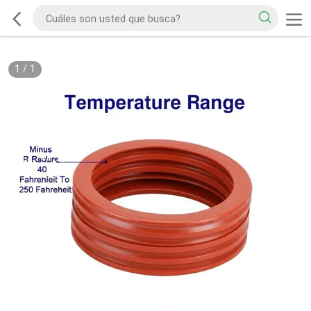
1
/
1