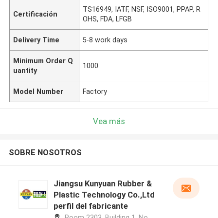
TS16949, IATF, NSF, ISO9001, PPAP, R
Certificación
OHS, FDA, LFGB
Delivery Time
5-8 work days
Minimum Order Q
1000
uantity
Model Number
Factory
Vea más
SOBRE NOSOTROS
Jiangsu Kunyuan Rubber &
Plastic Technology Co.,Ltd
perfil del fabricante
Room 2303, Building 1, No.