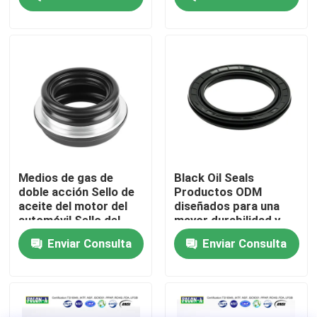
mayor durabilidad y
maquinaria y equipos
prevención de fugas
de servicio pesado
en los sistemas de
Sobre nosotros
vehículos
Visita a la fábrica
Control de Calidad
Contacto
Medios de gas de
Black Oil Seals
doble acción Sello de
Productos ODM
aceite del motor del
diseñados para una
noticias
automóvil Sello del
mayor durabilidad y
motor Diseñado para
resistencia en
Enviar Consulta
Enviar Consulta
minimizar las fugas de
entornos adversos
aceite y maximizar la
Todos los casos
durabilidad del motor
anillos o de goma