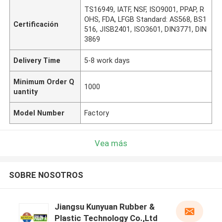
TS16949, IATF, NSF, ISO9001, PPAP, R
OHS, FDA, LFGB Standard: AS568, BS1
Certificación
516, JISB2401, ISO3601, DIN3771, DIN
3869
Delivery Time
5-8 work days
Minimum Order Q
1000
uantity
Model Number
Factory
Vea más
SOBRE NOSOTROS
Jiangsu Kunyuan Rubber &
Plastic Technology Co.,Ltd