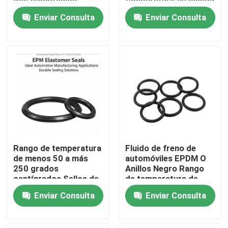
con compresión
temperatura de menos
permanente del 35 por
50 a 250 grados
Enviar Consulta
Enviar Consulta
ciento, diseñadas para
centígrados con una
un sellado duradero
resistencia superior a
la abrasión
Rango de temperatura
Fluido de freno de
de menos 50 a más
automóviles EPDM O
Inicio
250 grados
Anillos Negro Rango
centígrados Sellos de
de temperatura de
elastómeros EPDM
menos 50 a 250
Productos
Enviar Consulta
Enviar Consulta
Ideal para
grados Elementos de
aplicaciones de
sellado para sistemas
fabricación
mecánicos
Videos