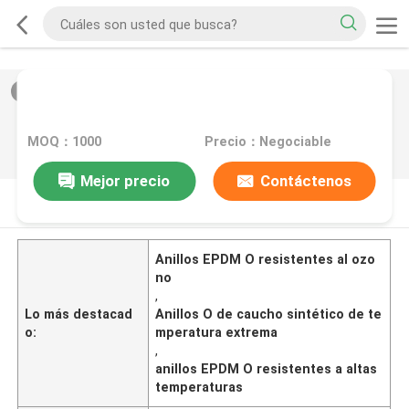
2
/
0
MOQ：1000
Precio：Negociable
Mejor precio
Contáctenos
DESCRIPCIóN DE PRODUCTO
Anillos EPDM O resistentes al ozo
no
,
Lo más destacad
Anillos O de caucho sintético de te
o:
mperatura extrema
,
anillos EPDM O resistentes a altas
temperaturas