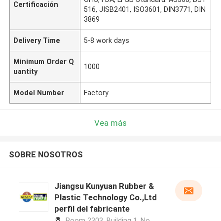
Certificación
516, JISB2401, ISO3601, DIN3771, DIN
3869
Delivery Time
5-8 work days
Minimum Order Q
1000
uantity
Model Number
Factory
Vea más
SOBRE NOSOTROS
Jiangsu Kunyuan Rubber &
Plastic Technology Co.,Ltd
perfil del fabricante
Room 2303, Building 1, No.