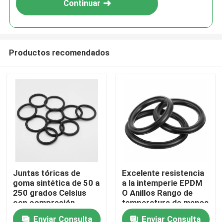
Continuar
Productos recomendados
Juntas tóricas de
Excelente resistencia
goma sintética de 50 a
a la intemperie EPDM
250 grados Celsius
O Anillos Rango de
con compresión
temperatura de menos
permanente del 35 por
50 a 250 grados
Enviar Consulta
Enviar Consulta