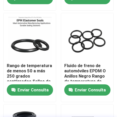
ciento, diseñadas para
centígrados con una
un sellado duradero
resistencia superior a
la abrasión
Rango de temperatura
Fluido de freno de
de menos 50 a más
automóviles EPDM O
250 grados
Anillos Negro Rango
centígrados Sellos de
de temperatura de
Inicio
elastómeros EPDM
menos 50 a 250
Enviar Consulta
Enviar Consulta
Ideal para
grados Elementos de
aplicaciones de
sellado para sistemas
Productos
fabricación
mecánicos
automotriz Soluciones
de sellado duraderas
Videos