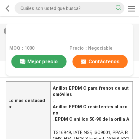
2
/
0
MOQ：1000
Precio：Negociable
Mejor precio
Contáctenos
DESCRIPCIóN DE PRODUCTO
Anillos EPDM O para frenos de aut
omóviles
Lo más destacad
,
o:
Anillos EPDM O resistentes al ozo
no
,
EPDM O anillos 50-90 de la orilla A
TS16949, IATF, NSF, ISO9001, PPAP, R
OHS, FDA, LFGB Standard: AS568, BS1