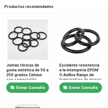
Productos recomendados
Juntas tóricas de
Excelente resistencia
goma sintética de 50 a
a la intemperie EPDM
250 grados Celsius
O Anillos Rango de
Inicio
con compresión
temperatura de menos
permanente del 35 por
50 a 250 grados
Enviar Consulta
Enviar Consulta
ciento, diseñadas para
centígrados con una
Productos
un sellado duradero
resistencia superior a
la abrasión
Videos