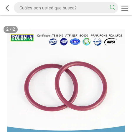
2
/
2