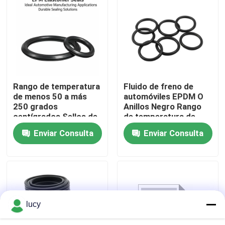
Sobre nosotros
Visita a la fábrica
Rango de temperatura
Fluido de freno de
Control de Calidad
de menos 50 a más
automóviles EPDM O
250 grados
Anillos Negro Rango
centígrados Sellos de
de temperatura de
Contacto
elastómeros EPDM
menos 50 a 250
Enviar Consulta
Enviar Consulta
Ideal para
grados Elementos de
aplicaciones de
sellado para sistemas
noticias
fabricación
mecánicos
automotriz Soluciones
de sellado duraderas
Todos los casos
lucy
anillos o de goma