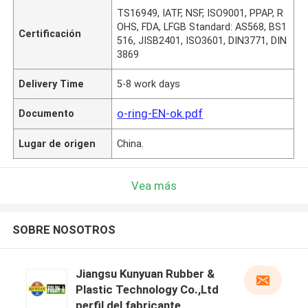
TS16949, IATF, NSF, ISO9001, PPAP, R
OHS, FDA, LFGB Standard: AS568, BS1
Certificación
516, JISB2401, ISO3601, DIN3771, DIN
3869
Delivery Time
5-8 work days
o-ring-EN-ok.pdf
Documento
Lugar de origen
China.
Vea más
SOBRE NOSOTROS
Jiangsu Kunyuan Rubber &
Plastic Technology Co.,Ltd
perfil del fabricante