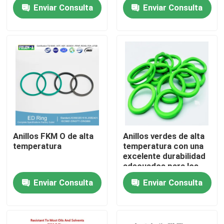
Enviar Consulta
Enviar Consulta
Sobre nosotros
Visita a la fábrica
Control de Calidad
Contacto
Anillos FKM O de alta
Anillos verdes de alta
temperatura
temperatura con una
noticias
excelente durabilidad
adecuados para los
sectores del petróleo,
Enviar Consulta
Enviar Consulta
gas y energía que
Todos los casos
requieren
componentes
resistentes al calor
anillos o de goma