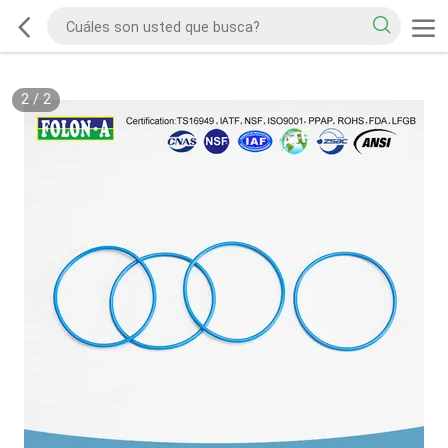
2
/
2