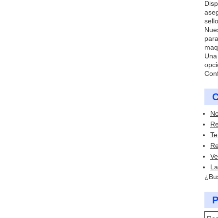
Disp
aseg
sell
Nues
para
maqu
Una 
opci
Conf
C
No
Re
Te
Re
Ve
La
¿Bus
P