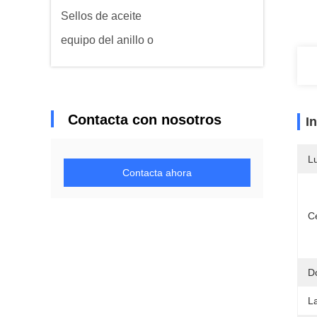
Sellos de aceite
equipo del anillo o
Contacta con nosotros
I
L
Contacta ahora
Ce
D
L