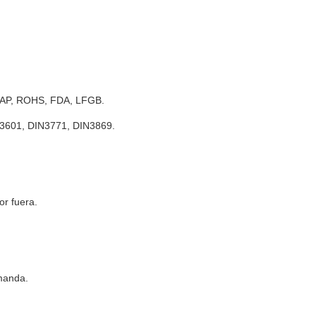
 PPAP, ROHS, FDA, LFGB.
O3601, DIN3771, DIN3869.
or fuera.
emanda.