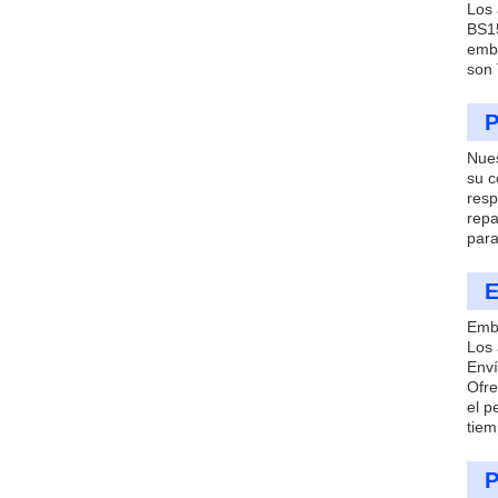
Los 
BS15
emba
son 
P
Nues
su c
resp
repa
para
E
Emba
Los 
Enví
Ofre
el p
tiem
P