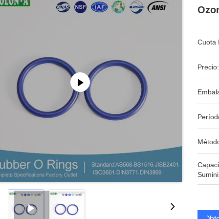
Ozon
Cuota 
Precio:
Embala
Períod
Métod
Capac
Sumini
Obte