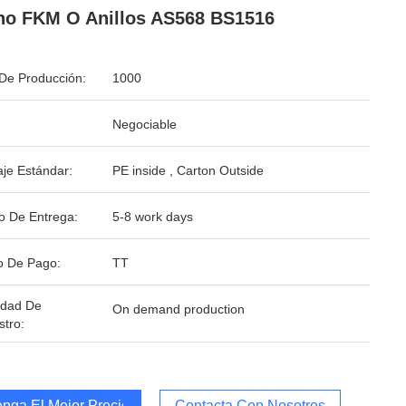
o FKM O Anillos AS568 BS1516
De Producción:
1000
Negociable
je Estándar:
PE inside , Carton Outside
o De Entrega:
5-8 work days
o De Pago:
TT
idad De
On demand production
stro:
nga El Mejor Precio
Contacta Con Nosotros