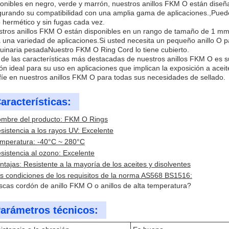
onibles en negro, verde y marrón, nuestros anillos FKM O están dise
urando su compatibilidad con una amplia gama de aplicaciones.,Puede
o hermético y sin fugas cada vez.
tros anillos FKM O están disponibles en un rango de tamaño de 1 mm 
 una variedad de aplicaciones.Si usted necesita un pequeño anillo O p
inaria pesadaNuestro FKM O Ring Cord lo tiene cubierto.
de las características más destacadas de nuestros anillos FKM O es su 
ón ideal para su uso en aplicaciones que implican la exposición a aceite
íe en nuestros anillos FKM O para todas sus necesidades de sellado.
aracterísticas:
mbre del producto: FKM O Rings
sistencia a los rayos UV: Excelente
mperatura: -40°C ~ 280°C
sistencia al ozono: Excelente
ntajas: Resistente a la mayoría de los aceites y disolventes
s condiciones de los requisitos de la norma AS568 BS1516:
cas cordón de anillo FKM O o anillos de alta temperatura?
arámetros técnicos: