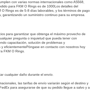
Cumplen con varias normas internacionales como AS568,
dido para FKM O Rings es de 1000Los detalles del
 O Rings es de 5-8 días laborables, y los términos de pago
, garantizando un suministro continuo para su empresa.
cios para garantizar que obtenga el máximo provecho de
ualquier pregunta o inquietud que pueda tener con
endo capacitación, solución de problemas y
s y eficientementePóngase en contacto con nosotros hoy
ara FKM O Rings.
r cualquier daño durante el envío.
acionales, las tarifas de envío variarán según el destino y
FedEx para asegurarse de que su pedido llegue a salvo y a