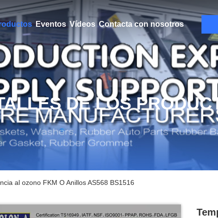
roductos
Eventos
Vídeos
Contacta con nosotros
TALLES DE LOS PRODUC
encia al ozono FKM O Anillos AS568 BS1516
Temp