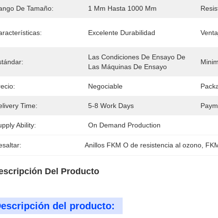
ango De Tamaño:
1 Mm Hasta 1000 Mm
Resis
racterísticas:
Excelente Durabilidad
Venta
Las Condiciones De Ensayo De 
stándar:
Minim
Las Máquinas De Ensayo
ecio:
Negociable
Packa
livery Time:
5-8 Work Days
Paym
pply Ability:
On Demand Production
saltar:
Anillos FKM O de resistencia al ozono
, 
FKM
escripción Del Producto
escripción del producto: