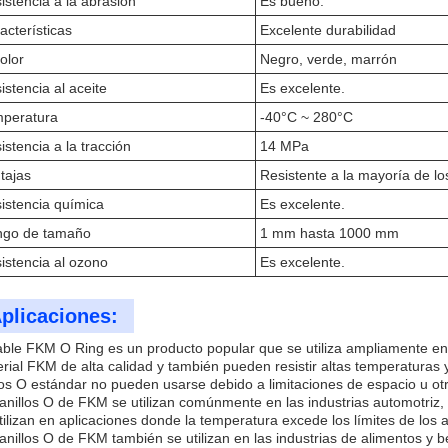
istencia a la abrasión
Es bueno.
acterísticas
Excelente durabilidad
color
Negro, verde, marrón
istencia al aceite
Es excelente.
peratura
-40°C ~ 280°C
istencia a la tracción
14 MPa
tajas
Resistente a la mayoría de lo
istencia química
Es excelente.
go de tamaño
1 mm hasta 1000 mm
istencia al ozono
Es excelente.
plicaciones:
able FKM O Ring es un producto popular que se utiliza ampliamente en
rial FKM de alta calidad y también pueden resistir altas temperaturas 
los O estándar no pueden usarse debido a limitaciones de espacio u otr
anillos O de FKM se utilizan comúnmente en las industrias automotriz,
tilizan en aplicaciones donde la temperatura excede los límites de los a
anillos O de FKM también se utilizan en las industrias de alimentos y b