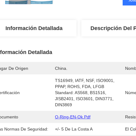
Información Detallada
Descripción Del 
nformación Detallada
ugar De Origen
China.
Nomb
TS16949, IATF, NSF, ISO9001, 
PPAP, ROHS, FDA, LFGB  
rtificación
Standard: AS568, BS1516, 
Núme
JISB2401, ISO3601, DIN3771, 
DIN3869
ocumento
O-Ring-EN-Ok.pdf
Resis
as Normas De Seguridad:
+/- 5 De La Costa A
El Col