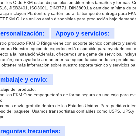
anillos O de FKM están disponibles en diferentes tamaños y formas. 
16, JISB2401, ISO3601, DIN3771, DIN3869.La cantidad mínima de pe
laje incluyen PE dentro y cartón fuera. El tiempo de entrega para FKM
TT.FKM O Los anillos están disponibles para producción bajo demanda
ersonalización:
Apoyo y servicios:
tro producto FKM O Rings viene con soporte técnico completo y servi
ompra.Nuestro equipo de expertos está disponible para ayudarle con c
ecto a la instalaciónAdemás, ofrecemos una gama de servicios, incluy
ración,para ayudarle a mantener su equipo funcionando sin problema
 obtener más información sobre nuestro soporte técnico y servicios p
mbalaje y envío:
laje del producto:
anillos FKM O se empaquetarán de forma segura en una caja para evita
o:
cemos envío gratuito dentro de los Estados Unidos. Para pedidos intern
eso del paquete. Usamos transportistas confiables como USPS, UPS,y 
po.
reguntas frecuentes: