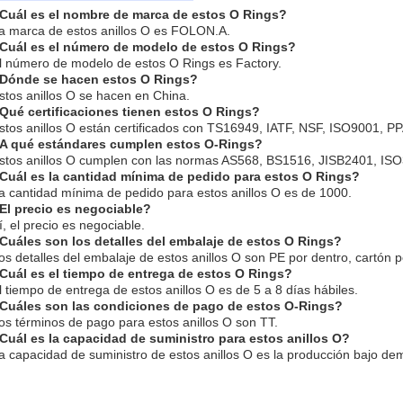
¿Cuál es el nombre de marca de estos O Rings?
a marca de estos anillos O es FOLON.A.
¿Cuál es el número de modelo de estos O Rings?
l número de modelo de estos O Rings es Factory.
¿Dónde se hacen estos O Rings?
stos anillos O se hacen en China.
¿Qué certificaciones tienen estos O Rings?
stos anillos O están certificados con TS16949, IATF, NSF, ISO9001,
¿A qué estándares cumplen estos O-Rings?
stos anillos O cumplen con las normas AS568, BS1516, JISB2401, IS
¿Cuál es la cantidad mínima de pedido para estos O Rings?
a cantidad mínima de pedido para estos anillos O es de 1000.
El precio es negociable?
í, el precio es negociable.
¿Cuáles son los detalles del embalaje de estos O Rings?
os detalles del embalaje de estos anillos O son PE por dentro, cartón p
¿Cuál es el tiempo de entrega de estos O Rings?
l tiempo de entrega de estos anillos O es de 5 a 8 días hábiles.
¿Cuáles son las condiciones de pago de estos O-Rings?
os términos de pago para estos anillos O son TT.
Cuál es la capacidad de suministro para estos anillos O?
a capacidad de suministro de estos anillos O es la producción bajo d