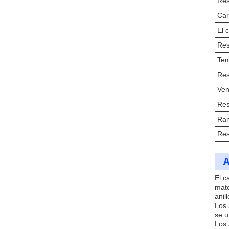
Res
Car
El 
Res
Tem
Res
Ven
Res
Ran
Res
A
El c
mate
anil
Los 
se u
Los 