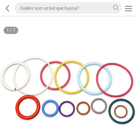
1
/
1