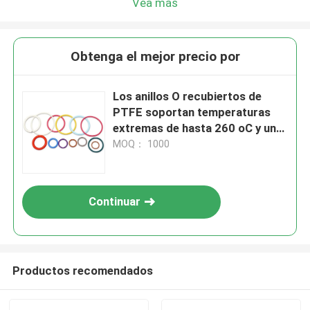
Vea más
Obtenga el mejor precio por
Los anillos O recubiertos de
PTFE soportan temperaturas
extremas de hasta 260 oC y una
presión de 1000 bar
MOQ： 1000
Continuar
Productos recomendados