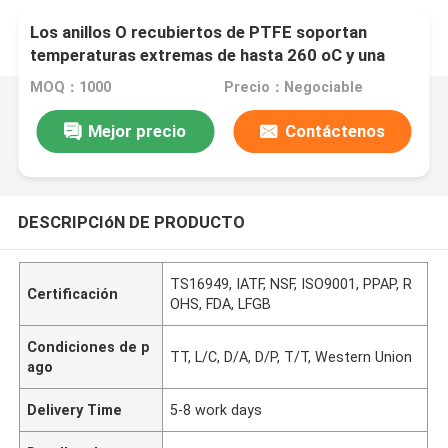
Los anillos O recubiertos de PTFE soportan
temperaturas extremas de hasta 260 oC y una
presión de 1000 bar
MOQ：1000
Precio：Negociable
Mejor precio
Contáctenos
DESCRIPCIóN DE PRODUCTO
TS16949, IATF, NSF, ISO9001, PPAP, R
Certificación
OHS, FDA, LFGB
Condiciones de p
TT, L/C, D/A, D/P, T/T, Western Union
ago
Delivery Time
5-8 work days