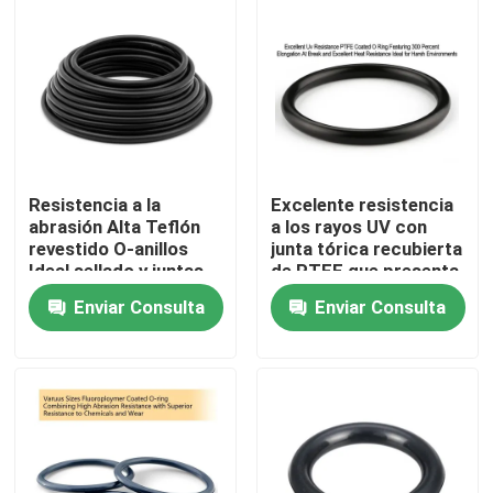
Resistencia a la
Excelente resistencia
abrasión Alta Teflón
a los rayos UV con
revestido O-anillos
junta tórica recubierta
Ideal sellado y juntas
de PTFE que presenta
de gas Varias
una elongación a la
Enviar Consulta
Enviar Consulta
industrias Durable
rotura del 300 por
resistente a los
ciento y una excelente
Inicio
productos químicos
resistencia al calor,
ideal para entornos
hostiles
Productos
Videos