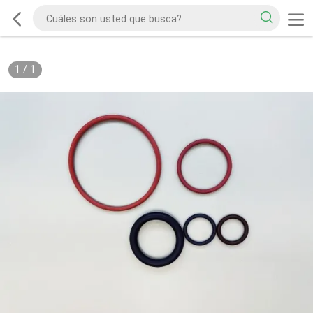
1
/
1