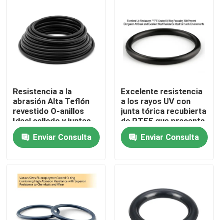
Resistencia a la
Excelente resistencia
abrasión Alta Teflón
a los rayos UV con
revestido O-anillos
junta tórica recubierta
Ideal sellado y juntas
de PTFE que presenta
de gas Varias
una elongación a la
Enviar Consulta
Enviar Consulta
industrias Durable
rotura del 300 por
resistente a los
ciento y una excelente
Inicio
productos químicos
resistencia al calor,
ideal para entornos
hostiles
Productos
Videos