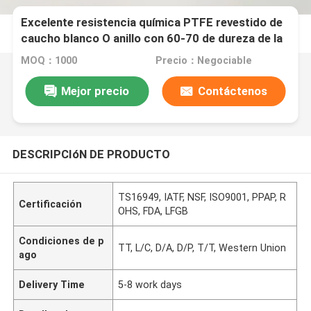
Excelente resistencia química PTFE revestido de
caucho blanco O anillo con 60-70 de dureza de la
orilla D
MOQ：1000
Precio：Negociable
Mejor precio
Contáctenos
DESCRIPCIóN DE PRODUCTO
TS16949, IATF, NSF, ISO9001, PPAP, R
Certificación
OHS, FDA, LFGB
Condiciones de p
TT, L/C, D/A, D/P, T/T, Western Union
ago
Delivery Time
5-8 work days