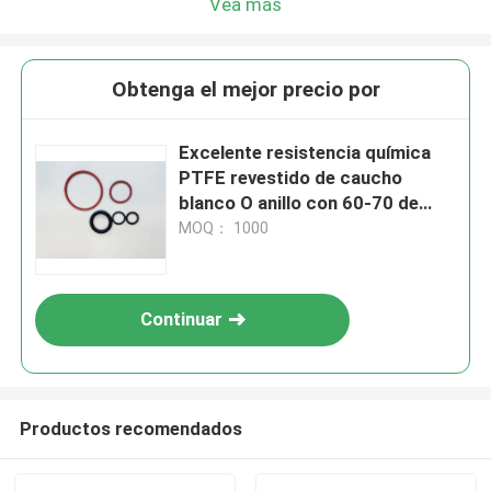
Vea más
Obtenga el mejor precio por
Excelente resistencia química
PTFE revestido de caucho
blanco O anillo con 60-70 de
dureza de la orilla D
MOQ： 1000
Continuar
Productos recomendados