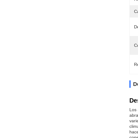
C
D
C
Re
D
De
Los 
abra
vari
clim
hace
cone