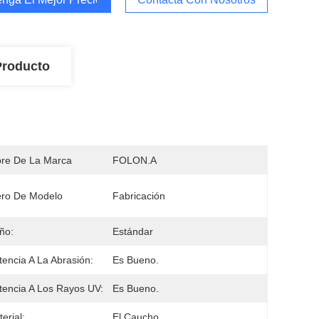
Producto
re De La Marca
FOLON.A
ro De Modelo
Fabricación
ño:
Estándar
tencia A La Abrasión:
Es Bueno.
tencia A Los Rayos UV:
Es Bueno.
erial:
El Caucho