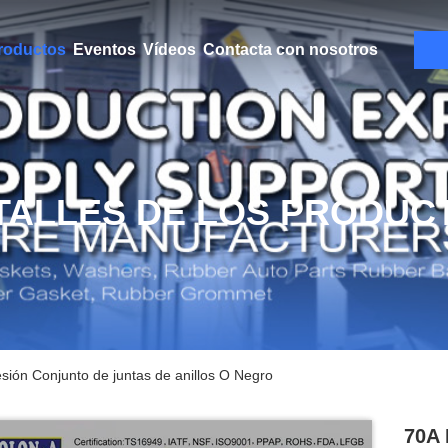
roductos
Eventos
Vídeos
Contacta con nosotros
TALLES DE LOS PRODUC
ión Conjunto de juntas de anillos O Negro
70A 