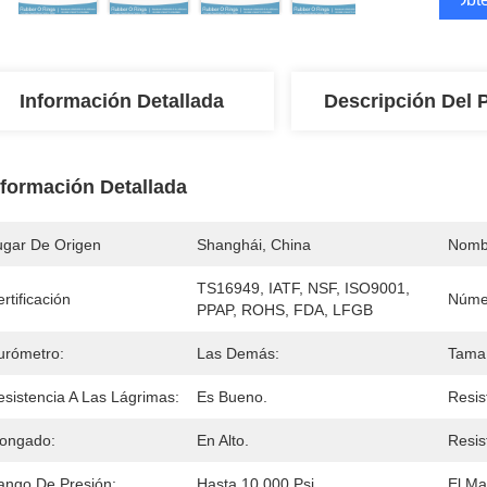
Información Detallada
Descripción Del 
nformación Detallada
ugar De Origen
Shanghái, China
Nomb
TS16949, IATF, NSF, ISO9001, 
rtificación
Núme
PPAP, ROHS, FDA, LFGB
urómetro:
Las Demás:
Tama
esistencia A Las Lágrimas:
Es Bueno.
Resis
longado:
En Alto.
Resis
ango De Presión:
Hasta 10 000 Psi
El Mat