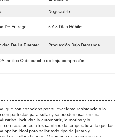
o:
Negociable
o De Entrega:
5 A 8 Días Hábiles
idad De La Fuente:
Producción Bajo Demanda
70A
, 
anillos O de caucho de baja compresión
, 
o, que son conocidos por su excelente resistencia a la
o son perfectos para sellar y se pueden usar en una
strias, incluidas la automotriz, la marina y la
 son resistentes a los cambios de temperatura, lo que los
 opción ideal para sellar todo tipo de juntas y
más.Los anillos de goma O son una gran opción para