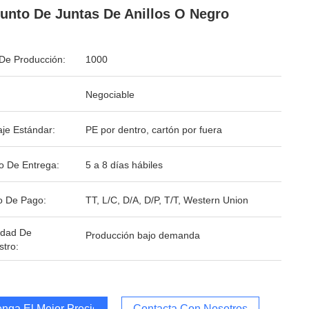
unto De Juntas De Anillos O Negro
De Producción:
1000
Negociable
je Estándar:
PE por dentro, cartón por fuera
o De Entrega:
5 a 8 días hábiles
o De Pago:
TT, L/C, D/A, D/P, T/T, Western Union
idad De
Producción bajo demanda
stro:
nga El Mejor Precio
Contacta Con Nosotros