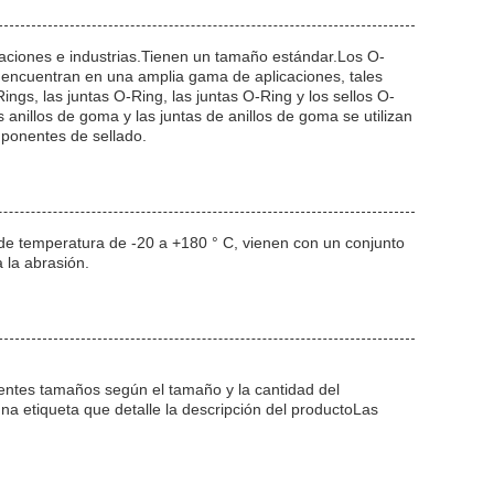
icaciones e industrias.Tienen un tamaño estándar.Los O-
e encuentran en una amplia gama de aplicaciones, tales
gs, las juntas O-Ring, las juntas O-Ring y los sellos O-
 anillos de goma y las juntas de anillos de goma se utilizan
mponentes de sellado.
de temperatura de -20 a +180 ° C, vienen con un conjunto
 la abrasión.
rentes tamaños según el tamaño y la cantidad del
una etiqueta que detalle la descripción del productoLas