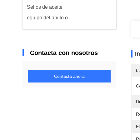
Sellos de aceite
equipo del anillo o
Contacta con nosotros
I
L
Contacta ahora
Ce
D
R
E
R