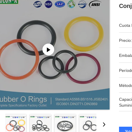
Conj
Cuota 
Precio:
Embala
Períod
Métod
Capac
Sumini
Obte