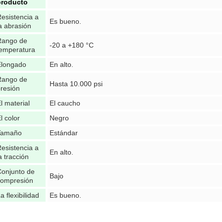
producto
esistencia a
Es bueno.
a abrasión
Rango de
-20 a +180 °C
temperatura
Elongado
En alto.
Rango de
Hasta 10.000 psi
resión
l material
El caucho
l color
Negro
Tamaño
Estándar
esistencia a
En alto.
a tracción
onjunto de
Bajo
compresión
a flexibilidad
Es bueno.