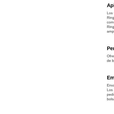
Ap
Los 
Ring
como
Ring
ampl
Pe
Ofre
de b
Em
Enva
Los 
pedi
bols