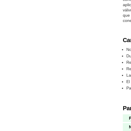
apli
válv
que 
cone
Ca
No
Du
Re
Re
La
El
Pa
Pa