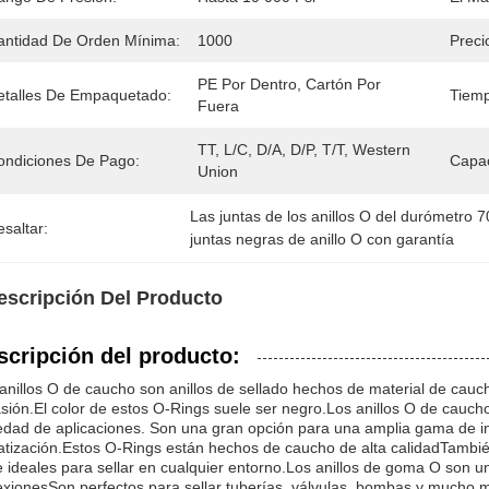
antidad De Orden Mínima:
1000
Preci
PE Por Dentro, Cartón Por 
etalles De Empaquetado:
Tiemp
Fuera
TT, L/C, D/A, D/P, T/T, Western 
ondiciones De Pago:
Capac
Union
Las juntas de los anillos O del durómetro 
saltar:
juntas negras de anillo O con garantía
escripción Del Producto
scripción del producto:
anillos O de caucho son anillos de sellado hechos de material de cauch
sión.El color de estos O-Rings suele ser negro.Los anillos O de cauch
edad de aplicaciones. Son una gran opción para una amplia gama de indu
atización.Estos O-Rings están hechos de caucho de alta calidadTambién
 ideales para sellar en cualquier entorno.Los anillos de goma O son una
xionesSon perfectos para sellar tuberías, válvulas, bombas y mucho 