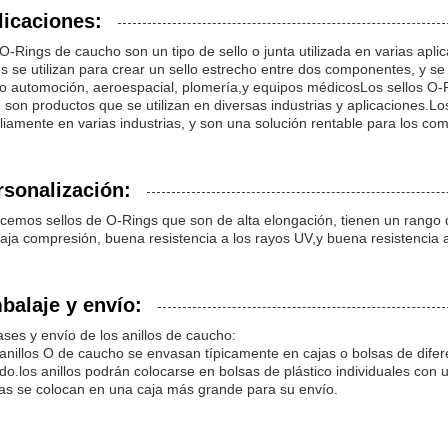
licaciones:
O-Rings de caucho son un tipo de sello o junta utilizada en varias apl
s se utilizan para crear un sello estrecho entre dos componentes, y s
 automoción, aeroespacial, plomería,y equipos médicosLos sellos O-Rin
 son productos que se utilizan en diversas industrias y aplicaciones.Los
iamente en varias industrias, y son una solución rentable para los co
rsonalización:
cemos sellos de O-Rings que son de alta elongación, tienen un rango 
aja compresión, buena resistencia a los rayos UV,y buena resistencia a
balaje y envío:
ses y envío de los anillos de caucho:
anillos O de caucho se envasan típicamente en cajas o bolsas de dife
do.los anillos podrán colocarse en bolsas de plástico individuales con 
as se colocan en una caja más grande para su envío.