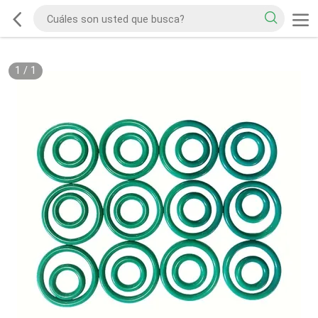
1
/
1