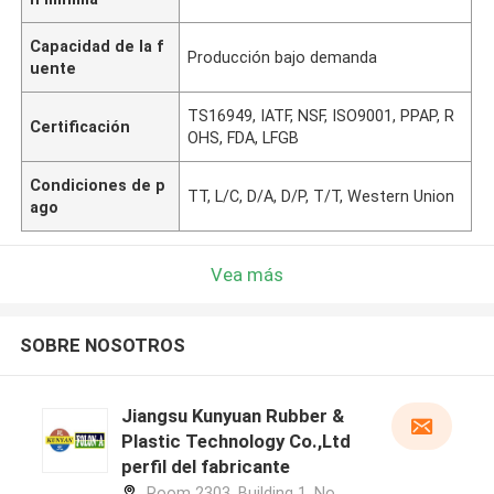
Capacidad de la f
Producción bajo demanda
uente
TS16949, IATF, NSF, ISO9001, PPAP, R
Certificación
OHS, FDA, LFGB
Condiciones de p
TT, L/C, D/A, D/P, T/T, Western Union
ago
Vea más
SOBRE NOSOTROS
Jiangsu Kunyuan Rubber &
Plastic Technology Co.,Ltd
perfil del fabricante
Room 2303, Building 1, No.