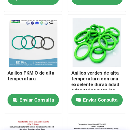
Sobre nosotros
Visita a la fábrica
Control de Calidad
Contacto
Anillos FKM O de alta
Anillos verdes de alta
temperatura
temperatura con una
excelente durabilidad
noticias
adecuados para los
sectores del petróleo,
Enviar Consulta
Enviar Consulta
gas y energía que
requieren
Todos los casos
componentes
resistentes al calor
anillos o de goma