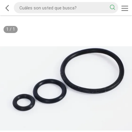
1
/
1