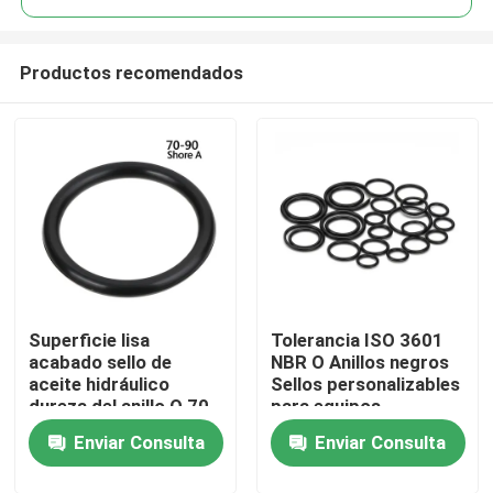
Productos recomendados
Superficie lisa
Tolerancia ISO 3601
Inicio
acabado sello de
NBR O Anillos negros
aceite hidráulico
Sellos personalizables
dureza del anillo O 70-
para equipos
Productos
90 Shore A ideal para
hidráulicos
Enviar Consulta
Enviar Consulta
bombas hidráulicas
neumáticos y
cilindros y válvulas
componentes de
Videos