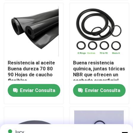
maquinaria industrial
Sobre nosotros
Visita a la fábrica
Control de Calidad
Resistencia al aceite
Buena resistencia
Buena dureza 70 80
química, juntas tóricas
Contacto
90 Hojas de caucho
NBR que ofrecen un
flexibles
acabado superficial
personalizables Ideal
liso, dureza 70 a 90
Enviar Consulta
Enviar Consulta
noticias
para soluciones de
Shore A, sellos para
sellado y juntas
las industrias del
petróleo, gas y
química
Todos los casos
anillos o de goma
lucy