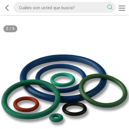
2
/
6