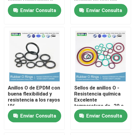
buena resistencia a
presión de 000 psi
los rayos UV
Enviar Consulta
Enviar Consulta
Sobre nosotros
Visita a la fábrica
Control de Calidad
Contacto
Anillos O de EPDM con
Sellos de anillos O -
noticias
buena flexibilidad y
Resistencia química
resistencia a los rayos
Excelente
UV
temperatura de -20 a
+180 °C Alto
Todos los casos
Enviar Consulta
Enviar Consulta
alargamiento
anillos o de goma