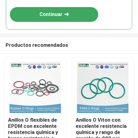
Continuar
Productos recomendados
Inicio
Productos
Anillos O flexibles de
Anillos O Viton con
EPDM con excelente
excelente resistencia
resistencia química y
química y rango de
Videos