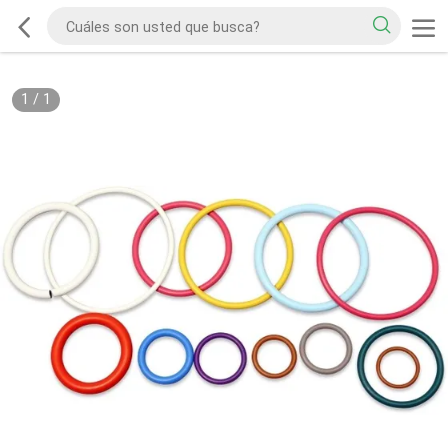
1
/
1