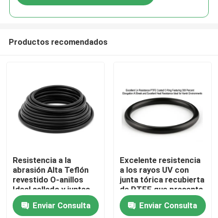
Productos recomendados
Inicio
Resistencia a la
Excelente resistencia
abrasión Alta Teflón
a los rayos UV con
revestido O-anillos
junta tórica recubierta
Productos
Ideal sellado y juntas
de PTFE que presenta
de gas Varias
una elongación a la
Enviar Consulta
Enviar Consulta
industrias Durable
rotura del 300 por
Videos