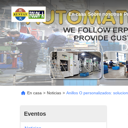
En casa
Sobre nosotros
P
D
En casa
>
Noticias
>
Anillos O personalizados: soluci
Eventos