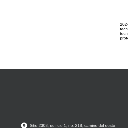
2024
tecn
tecn
prot
Sitio 2303, edificio 1, no. 218, camino del oeste