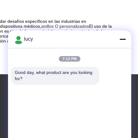
ar desafíos específicos en las industrias en
dispositivos médicos,
anillos O personalizados
El uso de la
n es una de las características más importantes de la
ricación, como la fabricación aditiva y la creación de
lucy
ción en 2024.
7:12 PM
Good day, what product are you looking 
for?
Correo electrónico: sales@folonaseal.com